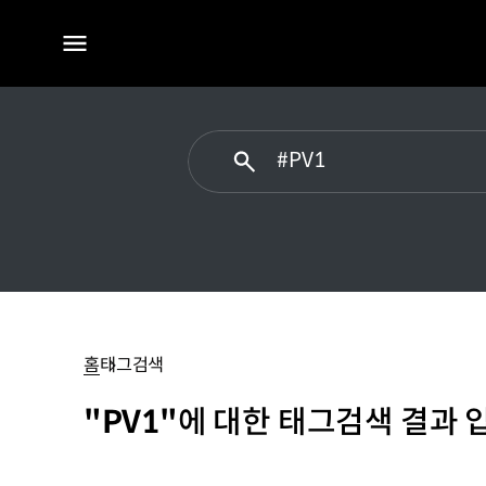
전체
메뉴
#PV1
홈
태그검색
"PV1"
에 대한 태그검색 결과 