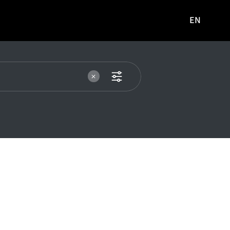
EN
영문
사이트로
이동