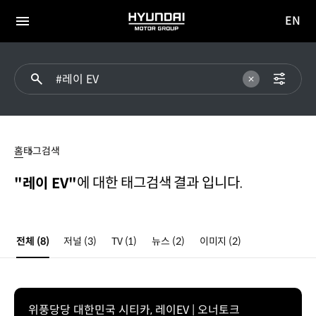
EN
HYUNDAI
영문
MOTOR
전체
사이트
메뉴
GROUP
이동
#
레이
홈
태그검색
EV
에 대한 태그검색 결과 입니다.
"레이 EV"
전체
(8)
저널
(3)
TV
(1)
뉴스
(2)
이미지
(2)
위풍당당 대한민국 시티카, 레이EV | 오너토크