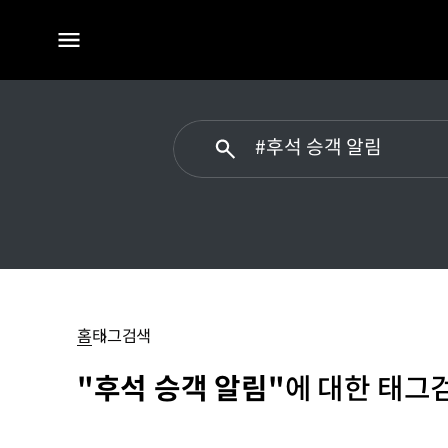
전체
메뉴
후석
승객
알림
홈
태그검색
"후석 승객 알림"
에 대한 태그