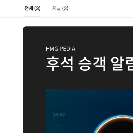
전체
(3)
저널
(3)
HMG PEDIA
후석 승객 알