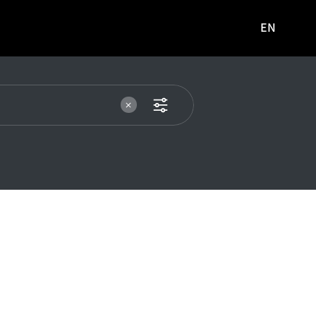
EN
영문
사이트로
이동