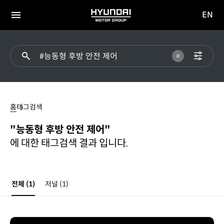
EN
HYUNDAI
영문
MOTOR
전체
사이트
메뉴
GROUP
이동
#
능동형
홈
태그검색
후방
안전
"능동형 후방 안전 제어"
제어
에 대한 태그검색 결과 입니다.
전체
(1)
저널
(1)