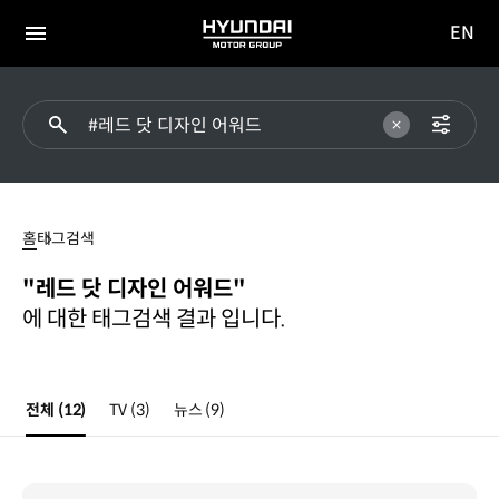
EN
HYUNDAI
영문
MOTOR
전체
사이트
메뉴
GROUP
이동
#
레드
홈
태그검색
닷
디자인
"레드 닷 디자인 어워드"
어워드
에 대한 태그검색 결과 입니다.
전체
(12)
TV
(3)
뉴스
(9)