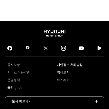
HYUNDAI
MOTOR
GROUP
facebook
hmg
twitter
instagram
youtube
naver
journal
tv
facebook
공지사항
개인정보 처리방침
서비스 이용약관
법적고지
운영정책
뉴스레터
English
로보셔틀
그룹사 바로가기
목록