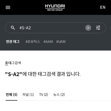
EN
HYUNDAI
영문
MOTOR
전체
사이트
메뉴
GROUP
이동
연관 태그
#로보틱스
#AAM
#UAM
#S-
A2
홈
태그검색
에 대한 태그검색 결과 입니다.
"S-A2"
전체
(5)
저널
(1)
TV
(2)
뉴스
(2)