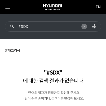
EN
HYUNDAI
영문
MOTOR
전체
사이트
메뉴
GROUP
이동
#SDX에
대한
홈
태그검색
검색
결과가
없습니다
#SDX
에 대한 검색 결과가 없습니다
· 단어의 철자가 정확한지 확인해 주세요.
· 단어 수를 줄이거나, 검색어를 변경해 보세요.