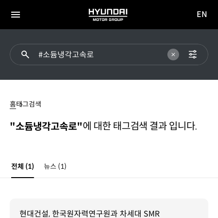
EN
HYUNDAI
영문
MOTOR
전체
사이트
메뉴
GROUP
이동
#
소듐냉각고속로
홈
태그검색
에 대한 태그검색 결과 입니다.
"소듐냉각고속로"
전체
(1)
뉴스
(1)
현대건설, 한국원자력연구원과 차세대 SMR