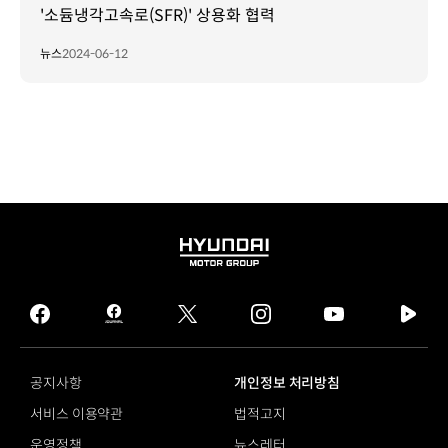
'소듐냉각고속로(SFR)' 상용화 협력
뉴스
2024-06-12
HYUNDAI
MOTOR
GROUP
facebook
hmg
twitter
instagram
youtube
naver
journal
tv
facebook
공지사항
개인정보 처리방침
서비스 이용약관
법적고지
운영정책
뉴스레터