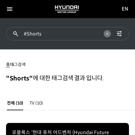
EN
HYUNDAI
영문
MOTOR
전체
사이트
메뉴
GROUP
이동
#Shorts
홈
태그검색
에 대한 태그검색 결과 입니다.
"Shorts"
전체
(10)
TV
(10)
로블록스 '현대 퓨처 어드벤처 (Hyundai Future