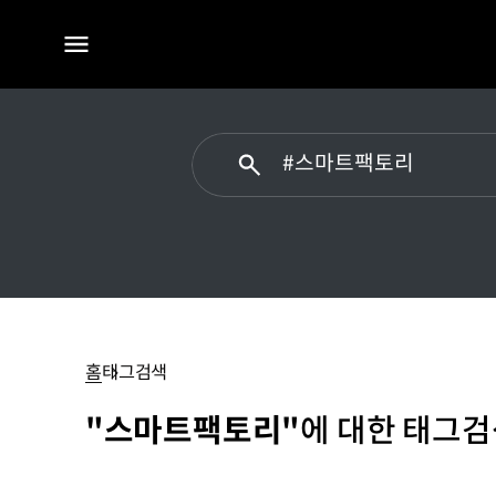
전체
메뉴
스마트팩토리
홈
태그검색
"스마트팩토리"
에 대한 태그검