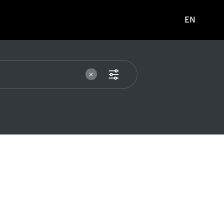
EN
영문
사이트로
이동