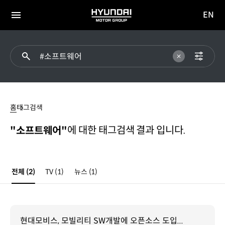
EN
HYUNDAI
영문
MOTOR
전체
사이트
메뉴
GROUP
이동
#
소프트웨어
홈
태그검색
에 대한 태그검색 결과 입니다.
"소프트웨어"
전체
(2)
TV
(1)
뉴스
(1)
현대모비스, 모빌리티 SW개발에 오픈소스 도입...