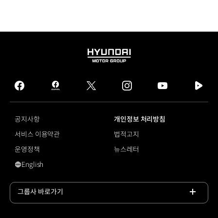
HYUNDAI
MOTOR
GROUP
facebook
hmg
twitter
instagram
youtube
naver
journal
tv
facebook
공지사항
개인정보 처리방침
서비스 이용약관
법적고지
운영정책
뉴스레터
English
전고체 배터리
그룹사 바로가기
목록
열기