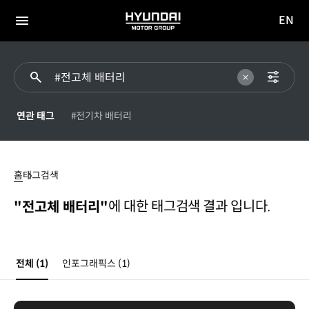
EN
HYUNDAI
영문
MOTOR
전체
사이트
메뉴
GROUP
이동
연관 태그
#전기차 배터리
전고체
배터리
홈
태그검색
에 대한 태그검색 결과 입니다.
"전고체 배터리"
전체
(1)
인포그래픽스
(1)