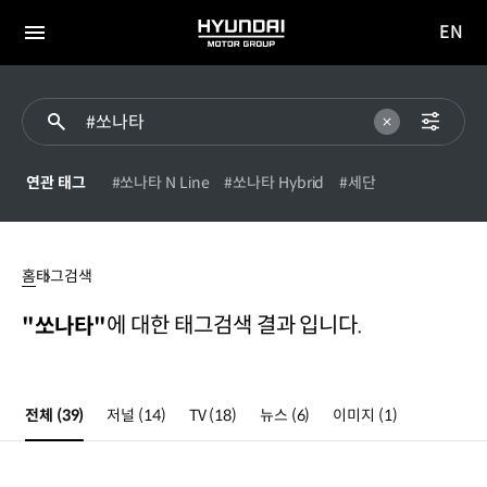
EN
HYUNDAI
영문
MOTOR
전체
사이트
메뉴
GROUP
이동
연관 태그
#쏘나타 N Line
#쏘나타 Hybrid
#세단
#
쏘나타
홈
태그검색
에 대한 태그검색 결과 입니다.
"쏘나타"
전체
(39)
저널
(14)
TV
(18)
뉴스
(6)
이미지
(1)