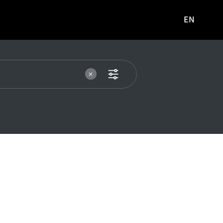
EN
영문
사이트로
이동