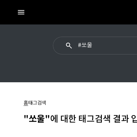
전체
메뉴
#
쏘울
홈
태그검색
"쏘울"
에 대한 태그검색 결과 