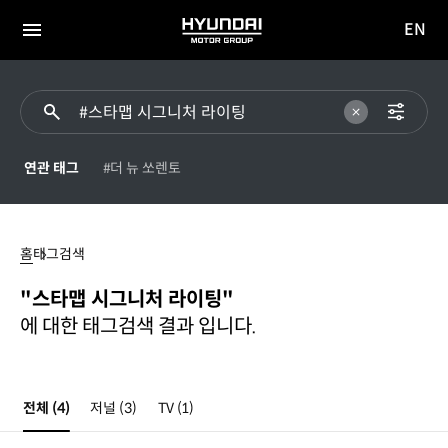
EN
HYUNDAI
영문
MOTOR
전체
사이트
메뉴
GROUP
이동
연관 태그
#더 뉴 쏘렌토
스타맵
시그니처
홈
태그검색
라이팅
"스타맵 시그니처 라이팅"
에 대한 태그검색 결과 입니다.
전체
(4)
저널
(3)
TV
(1)