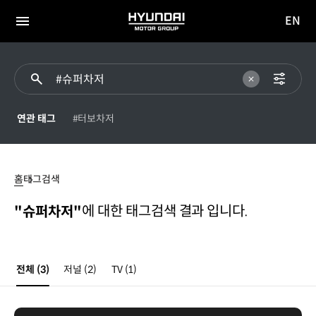
EN
HYUNDAI
영문
MOTOR
전체
사이트
메뉴
GROUP
이동
연관 태그
#터보차저
슈퍼차저
홈
태그검색
에 대한 태그검색 결과 입니다.
"슈퍼차저"
전체
(3)
저널
(2)
TV
(1)