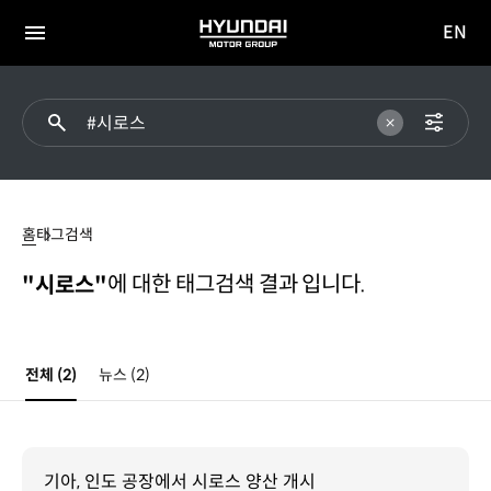
EN
HYUNDAI
영문
MOTOR
전체
사이트
메뉴
GROUP
이동
#
시로스
홈
태그검색
에 대한 태그검색 결과 입니다.
"시로스"
전체
(2)
뉴스
(2)
기아, 인도 공장에서 시로스 양산 개시