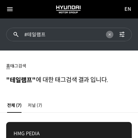
EN
HYUNDAI
영문
MOTOR
전체
사이트
메뉴
GROUP
이동
테일램프
홈
태그검색
에 대한 태그검색 결과 입니다.
"테일램프"
전체
(7)
저널
(7)
HMG PEDIA