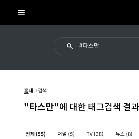
전체
메뉴
#
타스만
홈
태그검색
"타스만"
에 대한 태그검색 결과
전체
(55)
저널
(5)
TV
(38)
뉴스
(8)