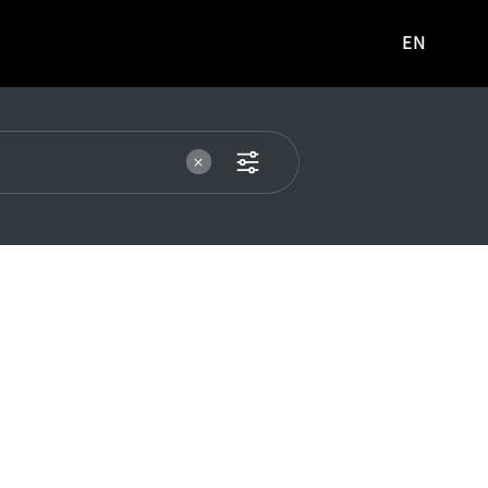
EN
영문
사이트로
이동