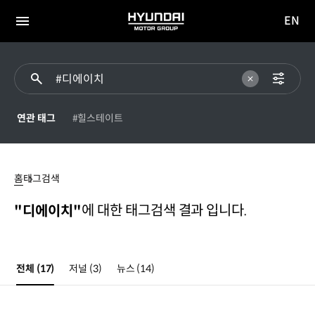
EN
HYUNDAI
영문
MOTOR
전체
사이트
메뉴
GROUP
이동
연관 태그
#힐스테이트
#
디에이치
홈
태그검색
에 대한 태그검색 결과 입니다.
"디에이치"
전체
(17)
저널
(3)
뉴스
(14)