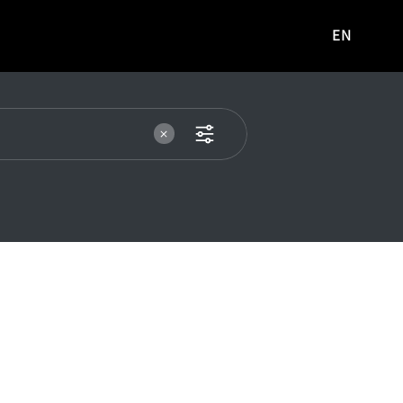
EN
영문
사이트로
이동