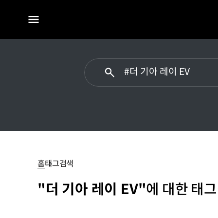
전체
메뉴
#
더
기아
홈
태그검색
레이
EV
"더 기아 레이 EV"
에 대한 태그