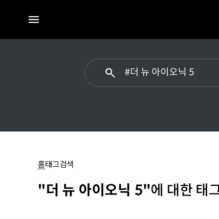
전체
메뉴
#
더
뉴
홈
태그검색
아이오닉
5
"더 뉴 아이오닉 5"
에 대한 태