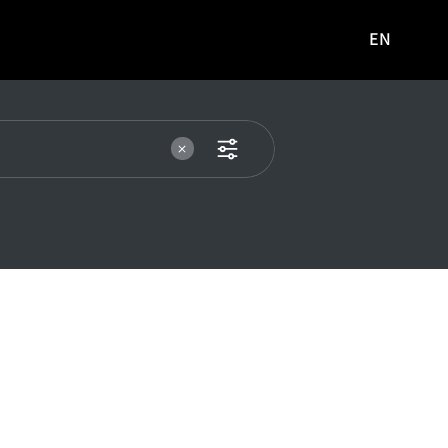
EN
영문
사이트로
이동