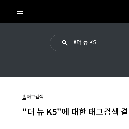
전체
메뉴
#
더
뉴
홈
태그검색
K5
"더 뉴 K5"
에 대한 태그검색 결