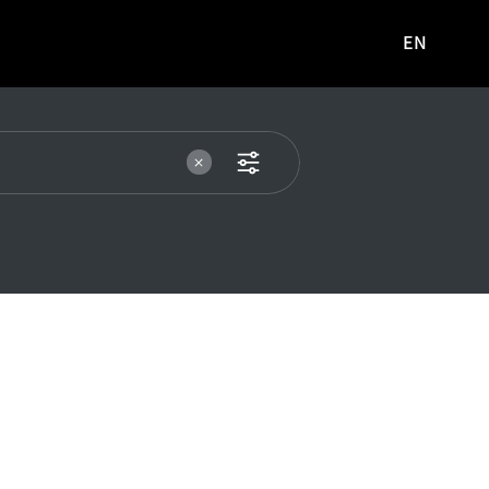
EN
영문
사이트로
이동