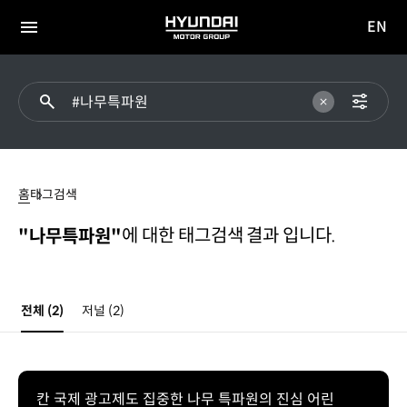
EN
HYUNDAI
영문
MOTOR
전체
사이트
메뉴
GROUP
이동
#
나무특파원
홈
태그검색
에 대한 태그검색 결과 입니다.
"나무특파원"
전체
(2)
저널
(2)
칸 국제 광고제도 집중한 나무 특파원의 진심 어린