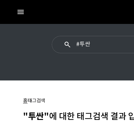
전체
메뉴
#
투싼
홈
태그검색
"투싼"
에 대한 태그검색 결과 