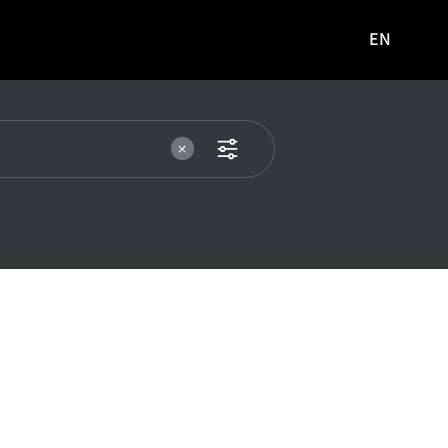
EN
영문
사이트로
이동