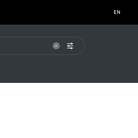
EN
영문
사이트로
이동