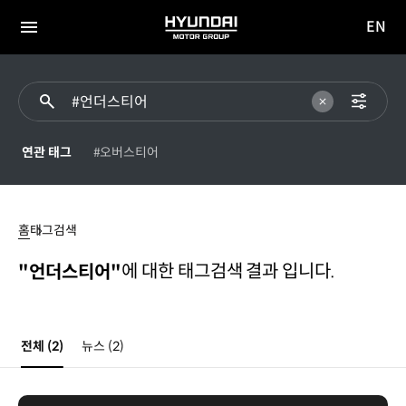
EN
HYUNDAI
영문
MOTOR
전체
사이트
메뉴
GROUP
이동
연관 태그
#오버스티어
언더스티어
홈
태그검색
에 대한 태그검색 결과 입니다.
"언더스티어"
전체
(2)
뉴스
(2)