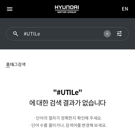
EN
HYUNDAI
영문
MOTOR
전체
사이트
메뉴
GROUP
이동
#UTILe에
대한
홈
태그검색
검색
결과가
없습니다
#UTILe
에 대한 검색 결과가 없습니다
· 단어의 철자가 정확한지 확인해 주세요.
· 단어 수를 줄이거나, 검색어를 변경해 보세요.