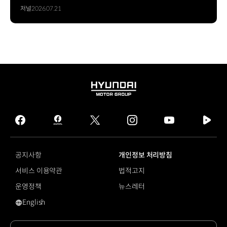
자율주행 상용화로 가는 여정
저널
2026.07.21
HYUNDAI
MOTOR
GROUP
facebook
hmg
twitter
instagram
youtube
naver
journal
tv
facebook
공지사항
개인정보 처리방침
서비스 이용약관
법적고지
운영정책
뉴스레터
English
#UTILe에 대한 검색 결과가 없습니다