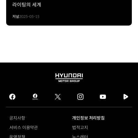
라이팅의 세계
저널
2025-05-15
HYUNDAI
MOTOR
GROUP
facebook
hmg
twitter
instagram
youtube
naver
journal
tv
facebook
공지사항
개인정보 처리방침
서비스 이용약관
법적고지
운영정책
뉴스레터