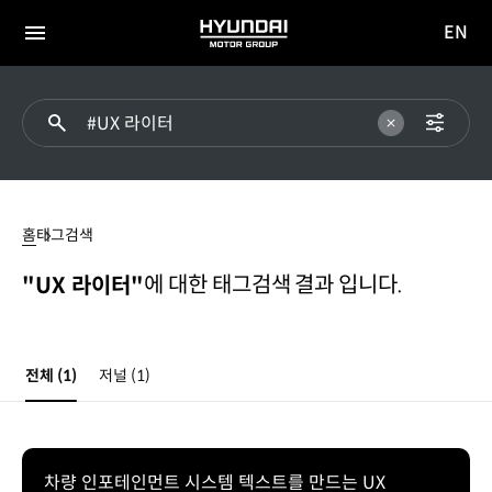
EN
HYUNDAI
영문
MOTOR
전체
사이트
메뉴
GROUP
이동
#UX
라이터
홈
태그검색
에 대한 태그검색 결과 입니다.
"UX 라이터"
전체
(1)
저널
(1)
차량 인포테인먼트 시스템 텍스트를 만드는 UX