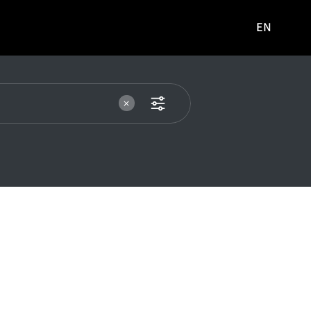
EN
영문
사이트로
이동