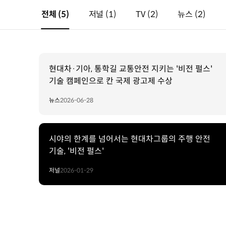
전체
(5)
저널
(1)
TV
(2)
뉴스
(2)
현대차·기아, 통학길 교통안전 지키는 '비전 펄스'
기술 캠페인으로 칸 국제 광고제 수상
뉴스
2026-06-28
시야의 한계를 넘어서는 현대차그룹의 주행 안전
기술, '비전 펄스'
저널
2026-01-29