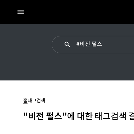
전체
메뉴
#
비전
펄스
홈
태그검색
"비전 펄스"
에 대한 태그검색 