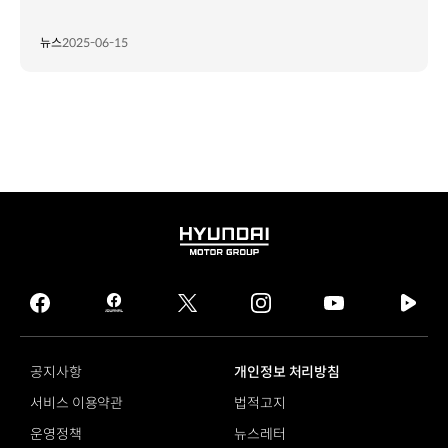
뉴스
2025-06-15
HYUNDAI
MOTOR
GROUP
facebook
hmg
twitter
instagram
youtube
naver
journal
tv
facebook
공지사항
개인정보 처리방침
서비스 이용약관
법적고지
운영정책
뉴스레터