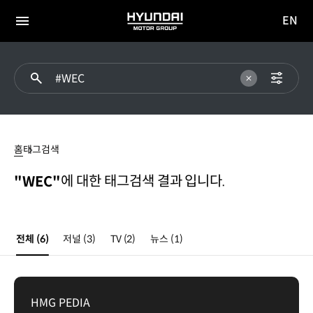
EN
HYUNDAI
영문
MOTOR
전체
사이트
메뉴
GROUP
이동
WEC
홈
태그검색
에 대한 태그검색 결과 입니다.
"WEC"
전체
(6)
저널
(3)
TV
(2)
뉴스
(1)
HMG PEDIA