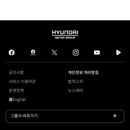
HYUNDAI
MOTOR
GROUP
facebook
hmg
twitter
instagram
youtube
naver
journal
tv
facebook
공지사항
개인정보 처리방침
서비스 이용약관
법적고지
운영정책
뉴스레터
English
#월드 카 어워즈
그룹사 바로가기
목록
열기