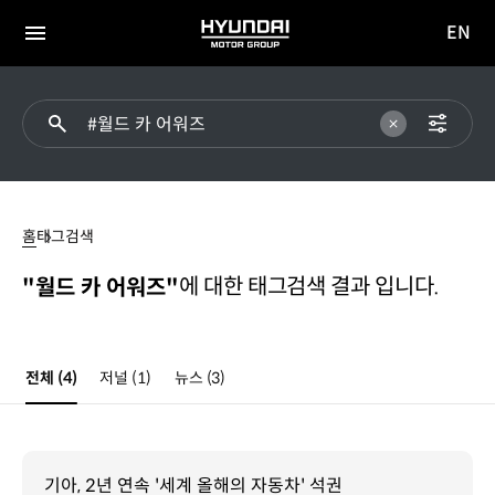
EN
HYUNDAI
영문
MOTOR
전체
사이트
메뉴
GROUP
이동
#
월드
홈
태그검색
카
어워즈
에 대한 태그검색 결과 입니다.
"월드 카 어워즈"
전체
(4)
저널
(1)
뉴스
(3)
기아, 2년 연속 '세계 올해의 자동차' 석권