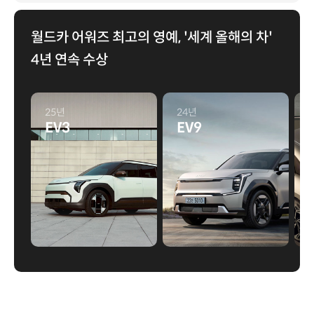
월드카 어워즈 최고의 영예, '세계 올해의 차'
4년 연속 수상
25년
24년
EV3
EV9