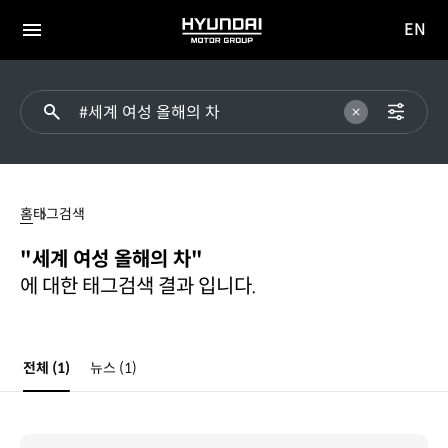
EN
HYUNDAI
영문
MOTOR
전체
사이트
메뉴
GROUP
이동
#
세계
홈
태그검색
여성
올해의
"세계 여성 올해의 차"
차
에 대한 태그검색 결과 입니다.
전체
(1)
뉴스
(1)