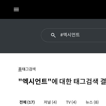
전체
메뉴
#
엑시언트
홈
태그검색
"엑시언트"
에 대한 태그검색 결
전체
(17)
저널
(4)
TV
(4)
뉴스
(8)