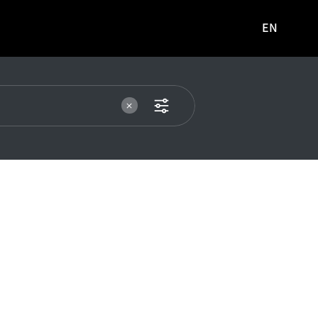
EN
영문
사이트로
이동