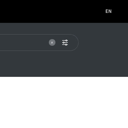
EN
영문
사이트로
이동