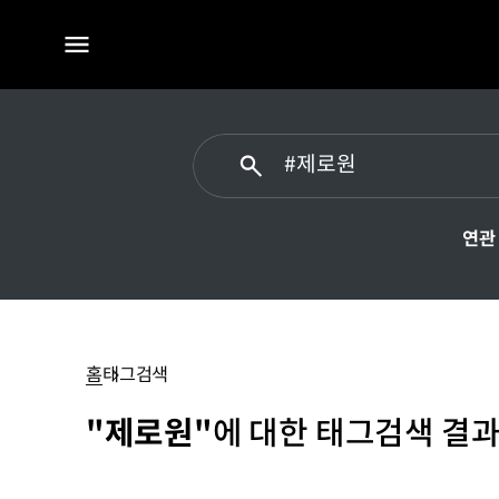
전체
메뉴
연관
제로원
홈
태그검색
"제로원"
에 대한 태그검색 결과