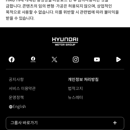
HMG TV에 게재된 동영상을 다운로드 한 후 임의사용하는 것을
금합니다. 콘텐츠의 임의 변형·가공은 허용되지 않으며, 상업적인
목적으로 사용할 수 없습니다. 이를 위반할 시 관련법에 따라 불이익을
받을 수 있습니다.
HYUNDAI
MOTOR
GROUP
facebook
hmg
twitter
instagram
youtube
naver
journal
tv
facebook
공지사항
개인정보 처리방침
서비스 이용약관
법적고지
운영정책
뉴스레터
English
영문 사이트로 이동
그룹사 바로가기