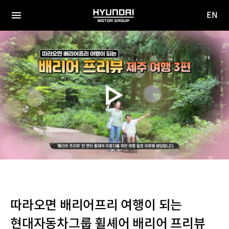
EN
HYUNDAI
영문
MOTOR
전체
사이트
메뉴
GROUP
이동
따라오면 배리어프리 여행이 되는
현대자동차그룹 휠셰어 배리어 프리뷰