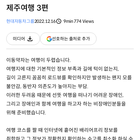
제주여행 3편
현대자동차그룹
2022.12.16
9min
774
Views
분량
조회수
(새
선호하는 출처로 추가
미디어
다운로드
창
열림)
이동약자는 여행이 두렵습니다.
여행지에 대한 기본적인 정보 부족과 길에 턱이 없는지,
길이 고른지 꼼꼼히 로드뷰를 확인하지만 발생하는 왠지 모를
불안감, 동반자 의존도가 높아지는 부담.
이러한 두려움 때문에 선뜻 여행을 떠나기 어려운 장애인,
그리고 장애인과 함께 여행을 하고자 하는 비장애인분들을
위해 준비했습니다.
여행 코스를 짤 때 인터넷에 흩어진 배리어프리 정보를
취합하고 그 정보가 정확한지 확인하는 수고를 최소화 하실 수