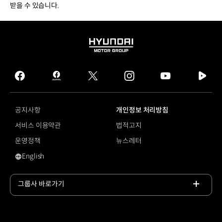
받을 수 있습니다.
HYUNDAI
MOTOR
GROUP
facebook
hmg
twitter
instagram
youtube
naver
journal
tv
facebook
공지사항
개인정보 처리방침
서비스 이용약관
법적고지
운영정책
뉴스레터
English
영문 사이트로 이동
그룹사 바로가기
목록
열기