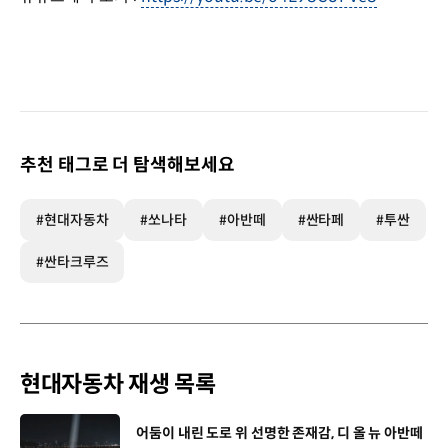
추천 태그로 더 탐색해보세요
#현대자동차
#쏘나타
#아반떼
#싼타페
#투싼
#싼타크루즈
현대자동차 재생 목록
[동영상]
어둠이 내린 도로 위 선명한 존재감, 디 올 뉴 아반떼