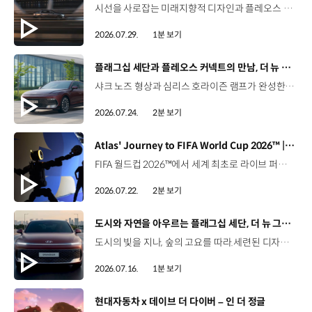
시선을 사로잡는 미래지향적 디자인과 플레오스 커넥트로 완성한 디지털 경험까지.세단의 새로운 기준을 제시하는 디 올 뉴 아반떼를 만나보세요. *본 영상은 AI를 활용해 제작했습니다. #현대자동차 #디올뉴아반떼 #아반떼 #플레오스커넥트 #글레오AI 유튜브 쇼츠 보기
2026.07.29.
1분 보기
[동영상]
플래그십 세단과 플레오스 커넥트의 만남, 더 뉴 그랜저
샤크 노즈 형상과 심리스 호라이즌 램프가 완성한 세련된 외관플레오스 커넥트와 Gleo AI가 만드는 스마트한 운전 경험까지. 새롭게 진화한 더 뉴 그랜저를 영상으로 만나보세요. #현대자동차 #더뉴그랜저 #플레오스커넥트 #그랜저 #플래그십세단 #TheNewGrandeur #PleosConnect
2026.07.24.
2분 보기
[동영상]
Atlas' Journey to FIFA World Cup 2026™ | 보스턴 다이나믹스
FIFA 월드컵 2026™에서 세계 최초로 라이브 퍼포먼스를 선보인 아틀라스.그 현장을 완성한 시니어 프로그램 매니저 세스 데이비스(Seth Davis)가 전하는 퍼포먼스의 비하인드 스토리를 만나보세요. 인터뷰 전문 보기 ▶ 자세히 보기 ▶ #현대자동차 #보스턴다이나믹스 #아틀라스 #로보틱스 #BostonDynamics #Atlas #Robotics #NextStartsNow
2026.07.22.
2분 보기
[동영상]
도시와 자연을 아우르는 플래그십 세단, 더 뉴 그랜저
도시의 빛을 지나, 숲의 고요를 따라.세련된 디자인과 정제된 주행 감각으로모든 순간을 편안하게 완성하는 더 뉴 그랜저를 만나보세요. *본 영상은 AI를 활용해 제작했습니다. #현대자동차 #더뉴그랜저 #플래그십세단 #그랜저 #플레오스커넥트
2026.07.16.
1분 보기
[동영상]
현대자동차 x 데이브 더 다이버 – 인 더 정글