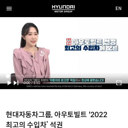
EN
HYUNDAI
영문
MOTOR
전체
사이트
메뉴
GROUP
이동
Current
0:00
/
Duration
1:10
Time
현대자동차그룹, 아우토빌트 '2022
최고의 수입차’ 석권