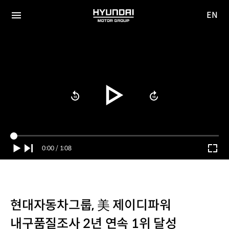
EN
HYUNDAI
영문
MOTOR
전체
사이트
메뉴
GROUP
이동
Current
0:00
/
Duration
1:08
Time
현대자동차그룹, 美 제이디파워
내구품질조사 2년 연속 1위 달성