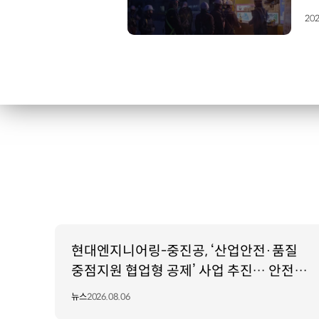
202
현대엔지니어링-중진공, ‘산업안전·품질
중점지원 협업형 공제’ 사업 추진… 안전·
품질 인재 육성 지원
뉴스
2026.08.06