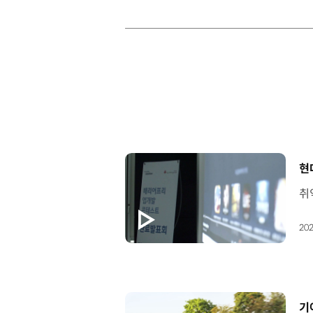
[
현
202
[
기