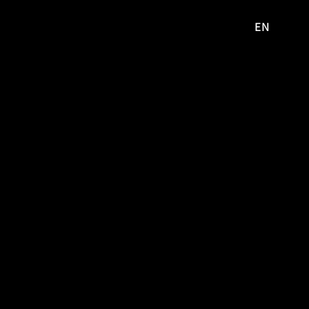
EN
영문
사이트로
이동