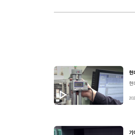
[
현
202
[
기