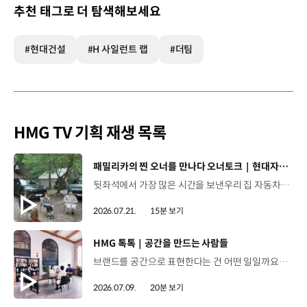
추천 태그로 더 탐색해보세요
#현대건설
#H 사일런트 랩
#더팀
HMG TV 기획 재생 목록
[동영상]
패밀리카의 찐 오너를 만나다 오너토크｜현대자동차
뒷좌석에서 가장 많은 시간을 보낸우리 집 자동차의 찐 오너들!🚗 차에 담긴 추억부터 미래에 꿈꾸는 드림카까지 현대차 Kids의 솔직한 토크를 확인해 보세요. 00:47 패밀리카의 찐 오너, 현대차 Kids 프로필00:56 우리 가족 차가 제일 예쁘다?04:21 차 안에서 우리 가족은?06:26 패밀리카로서의 장점10:04 아이들의 눈으로 본 현대차는 어떤 이미지일까?10:55 추억을 선물한 현대차12:02 나의 드림카13:46 오너토크를 함께한 소감은? #현대자동차 #오너토크 #패밀리카 #현대차Kids #아이오닉9 #싼타페하이브리드 #아이오닉5N #아이오닉6N #N페스티벌 #가족여행 #미래세대 #드림카
2026.07.21.
15분 보기
[동영상]
HMG 톡톡｜공간을 만드는 사람들
브랜드를 공간으로 표현한다는 건 어떤 일일까요? 양재 사옥 로비부터 기아 브랜드관, 제네시스 라운지까지.현대자동차그룹의 공간 브랜딩 담당자들이 들려주는생생한 비하인드 스토리를 HMG 톡톡에서 만나보세요. 00:00 HMG 톡톡 인트로00:33 브랜드 공간 개발 담당자를 소개01:47 공간 브랜딩의 A to Z03:09 현대차그룹 양재사옥 로비 리노베이션 스토리04:58 기아를 체험하는 곳, '오토랜드 브랜드관' 스토리06:20 제네시스의 특별한 공간, '제네시스 라운지' 스토리08:00 공간 브랜딩 담당자들의 업무 에피소드11:17 공간 브랜딩을 위한 파격적인(?) 아이디어 창출법12:44 공간 브랜딩 담당자들의 특이한 직업병?14:20 공간 브랜딩 담당자들의 특별한 아이템 스토리17:55 공간에 진심인 사람들이 그리는 미래 #HMG톡톡 #공간 #현대자동차 #기아 #제네시스 #PV5 #양재사옥 #브랜드공간 #디자인 #공간디자인 #공간브랜딩 #아이디어 #오토랜드브랜드관
2026.07.09.
20분 보기