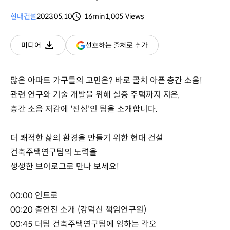
현대건설
2023.05.10
16min
1,005
Views
분량
조회수
(새
선호하는 출처로 추가
미디어
다운로드
창
열림)
많은 아파트 가구들의 고민은? 바로 골치 아픈 층간 소음!
관련 연구와 기술 개발을 위해 실증 주택까지 지은,
층간 소음 저감에 '진심'인 팀을 소개합니다.
더 쾌적한 삶의 환경을 만들기 위한 현대 건설
건축주택연구팀의 노력을
생생한 브이로그로 만나 보세요!
00:00 인트로
00:20 출연진 소개 (강덕신 책임연구원)
00:45 더팀 건축주택연구팀에 임하는 각오