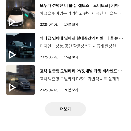
[동영상]
모두가 선택한 디 올 뉴 셀토스 – 오너토크 | 기아
차급을 뛰어넘는 넉넉하고 편안한 공간. 디 올 뉴 셀토스를 선택한 오너들의 Talk🚗 00:00 인트로00:44 오너 프로필01:34 내가 디 올 뉴 셀토스를 선택한 이유03:13 첫차라서 더 소중해04:00 보다 크고 강인해진 디자인05:08 차급을 뛰어넘는 다재다능 실내공간06:03 아이들은 몰랐던 엄마의 새 차07:08 내가 2열 편의성을 고려한 이유09:03 V2L 기능09:58 스테이 모드10:35 ADAS12:11 오감으로 느끼는 사운드 - 1열 바이브로 사운드 시트13:47 내 차를 소개합니다16:32 나에게 셀토스란 #기아 #디올뉴셀토스 #오너토크 #소형SUV #중형급소형SUV #첨단운전자보조기능 #셀토스하이브리드연비 #셀토스하이브리드XLine디자인 #바이브로사운드시트 #휠베이스 #2열리클라이닝시트 #스마트파워테일게이트
2026.07.06.
17분 보기
[동영상]
역대급 연비에 넓어진 실내공간의 비밀, 디 올 뉴 셀토스 개발기
디자인과 성능, 공간 활용성까지 새롭게 완성한 디 올 뉴 셀토스.연구원이 직접 밝히는 풀체인지 개발 비하인드를 만나보세요. 01:35 연구원도 “이건 좀 갖고 싶은데?”라고 생각한 역대급 풀체인지02:22 디 올 뉴 셀토스, 좋은데 비싸다? 개발 연구진의 솔직한 마음03:27 Trial – 기존 셀토스의 최대 약점, NVH 성능 개선 목표03:58 Trial – 패밀리카를 염두에 둔 2열 공간 확보 목표04:48 Trial – 소형 SUV는 꼭 귀여워야 할까? 외장 디자인 목표05:51 Modify – 디 올 뉴 셀토스의 강인한 외관 디자인 탄생 배경07:07 Modify – 비행기 날개 같은 사이드미러 디자인, 고주파 휘슬 소음 잡아내다09:20 Modify – 2열 리클라이닝 시트, 24도의 비밀10:07 Modify – 짜릿한 음악 비트를 진동으로 전달하는, 바이브로 사운드 시트13:15 Improve – 차급을 넘어선 정숙성, 고급 세단 수준의 NVH 달성14:11 Improve – 더 넓고 더 여유롭게, 동급 최강의 2열과 적재공간15:47 Improve – 선택하는 재미까지 더했다, 확 달라진 컬러 라인업16:36 Improve – 연비, 활용성 모두 잡은 하이브리드 기술 소개 (HPC / V2L / 스테이 모드) #기아 #TMI토크 #디올뉴셀토스 #디올뉴셀토스하이브리드 #디올뉴셀토스디자인 #디올뉴셀토스시트 #디올뉴셀토스실내공간 #디올뉴셀토스가격 #디올뉴셀토스옵션 #디올뉴셀토스XLine 유튜브 바로 가가
2026.05.28.
19분 보기
[동영상]
고객 맞춤형 모빌리티 PV5, 개발 과정 비하인드 스토리
고객 맞춤형 모빌리티 PV5의 가변적 시트 설계와 최첨단 사양까지.승차감과 내구성을 모두 확보하기 위한 고민,연구원이 직접 밝히는 PV5 개발 스토리를 지금 만나보세요. 00:00 하이라이트00:49 PV5 프로젝트를 맡았을 때, 들었던 생각?02:06 Trial-고객의 니즈에서 개발을 시작한 PV5 프로젝트04:20 Modify-시트를 자동차 바닥으로 넣을 수 있다면? 카고 하이루프 ‘팝업 싱킹 시트’ 개발 스토리07:02 Modify-안전성과 승차감을 충족하는 현가장치 ‘후륜 사이드로드 발생형 CTBA’ 개발 스토리11:02 Modify-비즈니스의 무한 확장을 가능하게 하는 ‘신규 인포테인먼트‘ 개발 스토리12:50 Improve-운전하기 편안한 전기 밴13:29 Improve-넓은 실내공간 확보를 위한 노력14:37 최소 회전 반경 5.5m, 경차 수준의 회전 반경 확보한 PV516:05 안드로이드 기반 AAOS 최초로 적용한 PV517:46 ‘이게 정말 되네?’ 연구원들의 솔직한 PV5 개발 소감 #기아 #TMI토크 #PV5 #PV5카고 #PV5패신저 #PV5택시 #PV5하이루프 #PBV #PV5개발과정 #PV5특화기능 #PV5성능 #PV5공간활용 #PV5승차감 #PV5안정성 #고객맞춤형모빌리티 유튜브 바로 가기 >
2026.04.16.
20분 보기
더보기