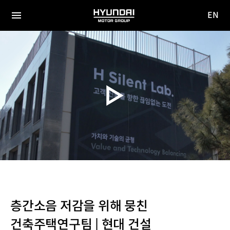
EN
HYUNDAI
영문
MOTOR
전체
사이트
메뉴
GROUP
이동
층간소음 저감을 위해 뭉친
건축주택연구팀 | 현대 건설