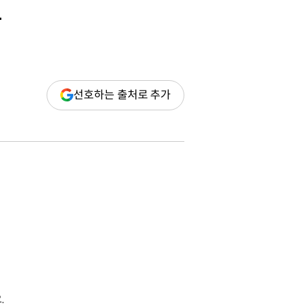
장
(새
선호하는 출처로 추가
창
열림)
.