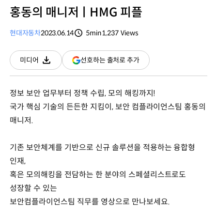
홍동의 매니저ㅣHMG 피플
현대자동차
2023.06.14
5min
1,237
Views
분량
조회수
(새
선호하는 출처로 추가
미디어
다운로드
창
열림)
정보 보안 업무부터 정책 수립, 모의 해킹까지!
국가 핵심 기술의 든든한 지킴이, 보안 컴플라이언스팀 홍동의
매니저.
기존 보안체계를 기반으로 신규 솔루션을 적용하는 융합형
인재,
혹은 모의해킹을 전담하는 한 분야의 스페셜리스트로도
성장할 수 있는
보안컴플라이언스팀 직무를 영상으로 만나보세요.