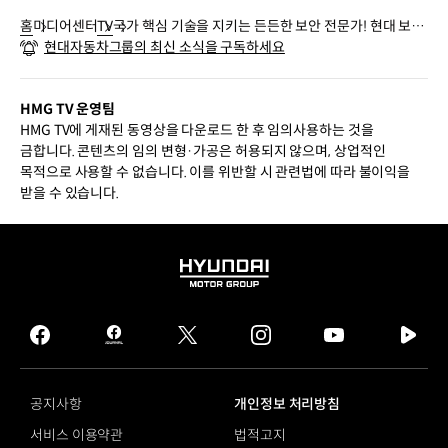
홈
미디어센터
TV
국가 핵심 기술을 지키는 든든한 보안 전문가! 현대 보안
현대자동차그룹의 최신 소식을 구독하세요
컴플라이언스팀 홍동의 매니저ㅣHMG 피플
HMG TV 운영팀
HMG TV에 게재된 동영상을 다운로드 한 후 임의사용하는 것을
금합니다. 콘텐츠의 임의 변형·가공은 허용되지 않으며, 상업적인
목적으로 사용할 수 없습니다. 이를 위반할 시 관련법에 따라 불이익을
받을 수 있습니다.
HYUNDAI
MOTOR
GROUP
facebook
hmg
twitter
instagram
youtube
naver
journal
tv
facebook
공지사항
개인정보 처리방침
서비스 이용약관
법적고지