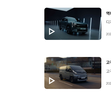
[
역
202
[
고
202