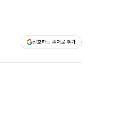
(새
선호하는 출처로 추가
창
열림)