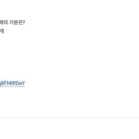
때의 기분은?
소개
kq8FhRRDeY