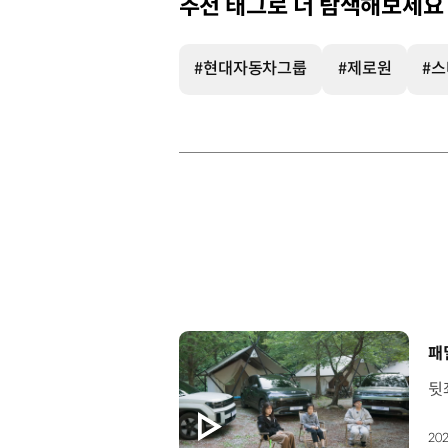
추천 태그로 더 탐색해보세요
#현대자동차그룹
#제로원
#
[
패
202