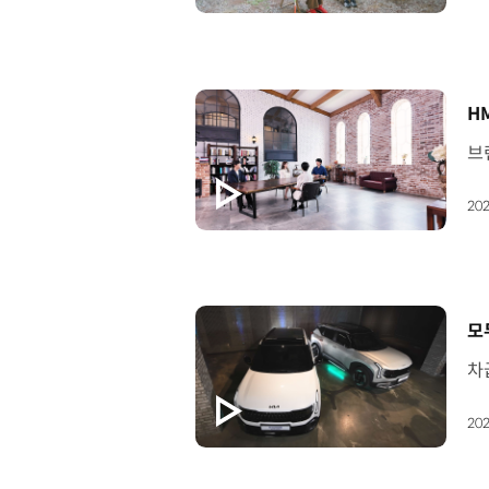
[
H
202
[
모
202