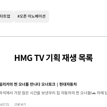
스타트업
#오픈 이노베이션
HMG TV 기획 재생 목록
동영상]
밀리카의 찐 오너를 만나다 오너토크｜현대자동차
6.07.21.
15분 보기