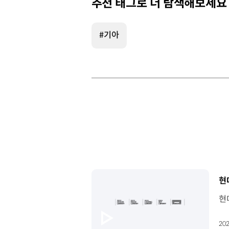
추천 태그로 더 탐색해보세요
#기아
[
현
202