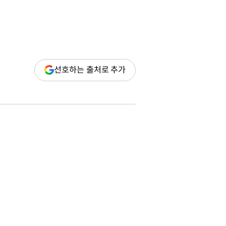
(새
선호하는 출처로 추가
창
열림)