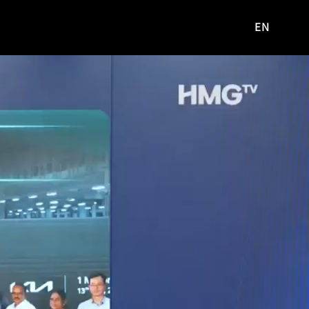
EN
영문
사이트로
이동