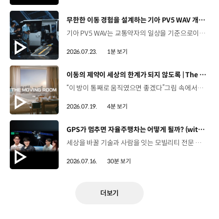
[동영상]
무한한 이동 경험을 설계하는 기아 PV5 WAV 개발 스토리 | The Moving Room
기아 PV5 WAV는 교통약자의 일상을 기준으로이동 과정을 다시 설계했습니다. 탑승자의 목적에 맞게 확장되는 모빌리티, PV5 WAV 개발 스토리를 영상으로 확인해 보세요. #현대자동차그룹 #TheMovingRoom #기아 #PV5 #PV5WAV #PBV #목적기반모빌리티
2026.07.23.
1분 보기
[동영상]
이동의 제약이 세상의 한계가 되지 않도록 | The Moving Room
“이 방이 통째로 움직였으면 좋겠다”그림 속에서만 그리던 여행이 현실이 되기까지 기아 PV5 WAV는 필요한 의료 장비를 싣고가족과 한 공간에서 함께 떠날 수 있도록이동의 경험을 다시 설계했습니다. 같은 풍경을 보고, 같은 순간을 나누는 일현대자동차그룹은 모두를 위한 이동을 만들어갑니다. #현대자동차그룹 #TheMovingRoom #PV5 #기아 #목적기반모빌리티 #PV5WAV #PBV
2026.07.19.
4분 보기
[동영상]
GPS가 멈추면 자율주행차는 어떻게 될까? (with 우주먼지, 항성) | 현대진행형 팟캐스트 EP. 19
세상을 바꿀 기술과 사람을 잇는 모빌리티 전문 팟캐스트, 현대진행형. 🔊 과학커뮤니케이터 이독실, 여도은 앵커,그리고 새로운 얼굴, 천문학자 우주먼지, 과학 커뮤니케이터 항성과 함께 돌아왔습니다. 열아홉 번째 에피소드에서는 우리에게 익숙한 GPS를 주제로내비게이션이 내 위치를 파악하는 기본 원리부터터널과 도심에서 GPS 정보에 오차가 발생하는 이유,그리고 자율주행 기술과 어떤 방식으로 연결되는지 살펴봅니다. 하늘의 별을 보고 길을 찾던 시대에서오늘날 GPS가 모빌리티를 움직이게 되기까지의 이야기.현대진행형 19편에서 확인해 보세요. 현대진행형 팟빵 ▶현대진행형 애플 팟캐스트 ▶현대진행형 스포티파이 ▶ 00:00 하이라이트00:24 인트로 / 자기소개02:25 별을 보며 길을 찾던 시대03:55 GPS가 내 위치를 찾는 원리05:39 내비게이션은 왜 가끔 엉뚱한 길로 갈까?08:56 어느 날 GPS가 일제히 멈춘다면?09:39 GPS가 멈추면 자율주행차는 어떻게 될까11:21 더 안전하게 길을 읽는 센서퓨전 기술12:30 자율주행 시대, 도로도 함께 진화해야 한다15:51 길을 잘 찾는 자율주행, '촉'이 생길 수 있을까?19:10 GPS가 어려워하는 '높이'를 예측하려면20:42 자율주행 시대의 고정밀 지도, 솔맵23:38 내비게이션 길 찾기 알고리즘과 새로운 기능들26:11 별자리를 찾아주는 선루프? 천문학자가 미래 자동차에 바라는 것28:30 이동 경험을 확장하는 미래 모빌리티의 역할 *본 영상에 포함된 참여자의 의견은 현대자동차그룹의 공식 입장과 다를 수 있습니다. #현대자동차그룹 #현대진행형 #모빌리티팟캐스트 #GPS #인공위성 #자율주행 #센서퓨전 #모빌리티 #팟캐스트
2026.07.16.
30분 보기
더보기