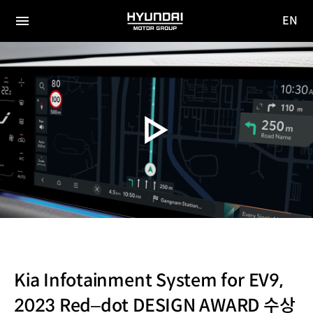
EN
HYUNDAI
영문
MOTOR
전체
사이트
메뉴
GROUP
이동
Kia Infotainment System for EV9,
2023 Red–dot DESIGN AWARD 수상