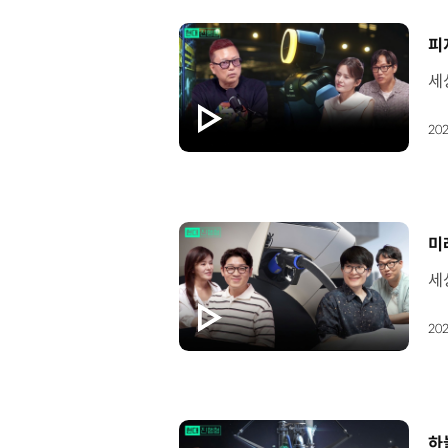
[
202
[
미
202
[
하