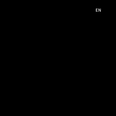
EN
영문
사이트로
이동